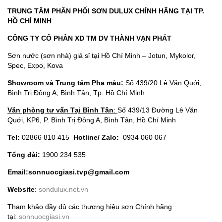
TRUNG TÂM PHÂN PHỐI SƠN DULUX CHÍNH HÃNG TẠI TP.
HỒ CHÍ MINH
CÔNG TY CỔ PHẦN XD TM DV THÀNH VẠN PHÁT
Sơn nước (sơn nhà) giá sỉ tại Hồ Chí Minh – Jotun, Mykolor,
Spec, Expo, Kova
Showroom và Trung tâm Pha màu:
Số 439/20 Lê Văn Quới,
Bình Trị Đông A, Bình Tân, Tp. Hồ Chí Minh
Văn phòng tư vấn Tại Bình Tân
:
Số 439/13 Đường Lê Văn
Quới, KP6, P. Bình Trị Đông A, Bình Tân, Hồ Chí Minh
Tel:
02866 810 415
Hotline/ Zalo:
0934 060 067
Tổng đài:
1900 234 535
Email:
sonnuocgiasi.tvp@gmail.com
Website
:
sondulux.net.vn
Tham khảo đầy đủ các thương hiệu sơn Chính hãng
tại:
sonnuocgiasi.vn