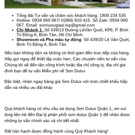
Tổng đài Tư vấn và chăm sóc khách hàng: 1900 234 535
Hotline: 0934 060 067/ 02866 810 415. Số Zalo: 0934 060
067. Email:
sonnuocgiasi.tvp@gmail.com
Chi Nhánh 1
:
Số 439/13 Đường LêVăn Quới, KP6, P. Bình
Trị Đông A, Bình Tân, Hồ Chí Minh
Showroom và Pha màu tự động
: Số 439/20 Lê Văn Quới,
Bình Trị Đông A, Bình Tân
Nếu bạn không tiện và không có thời gian đến trực tiếp cửa hàng.
Hãy gọi ngay để thiết lập cuộc hẹn, Các chuyên viên tư vấn của
Chúng tôi sẽ đến tận công trình hoặc địa chỉ công ty, địa chỉ gia
đình bạn để tư vấn Miễn phí về Sơn Dulux
Đặc biệt, nhận ngay bảng giá Sơn Dulux với mức chiết khấu hấp
dẫn và nhiều ưu đãi khác
Quý khách hàng có nhu cầu sử dụng Sơn Dulux Quận 1, xin vui
lòng liên hệ đến Đại lý phân phối sơn dulux Quận 1 để nhận được
những tư vấn chính xác và chi tiết nhất.
Rất hân hạnh được đồng hành cùng Quý Khách hàng!