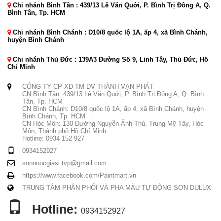
Chi nhánh Bình Tân : 439/13 Lê Văn Quới, P. Bình Trị Đông A, Q.
Bình Tân, Tp. HCM
Chi nhánh Bình Chánh : D10/8 quốc lộ 1A, ấp 4, xã Bình Chánh,
huyện Bình Chánh
Chi nhánh Thủ Đức : 139A3 Đường Số 9, Linh Tây, Thủ Đức, Hồ
Chí Minh
CÔNG TY CP XD TM DV THÀNH VẠN PHÁT
CN Bình Tân: 439/13 Lê Văn Quới, P. Bình Trị Đông A, Q. Bình
Tân, Tp. HCM
CN Bình Chánh: D10/8 quốc lộ 1A, ấp 4, xã Bình Chánh, huyện
Bình Chánh, Tp. HCM
CN Hóc Môn: 130 Đường Nguyễn Ảnh Thủ, Trung Mỹ Tây, Hóc
Môn, Thành phố Hồ Chí Minh
Hotline: 0934 152 927
0934152927
sonnuocgiasi.tvp@gmail.com
https://www.facebook.com/Paintmart.vn
TRUNG TÂM PHÂN PHỐI VÀ PHA MÀU TỰ ĐỘNG SƠN DULUX
Hotline:
0934152927