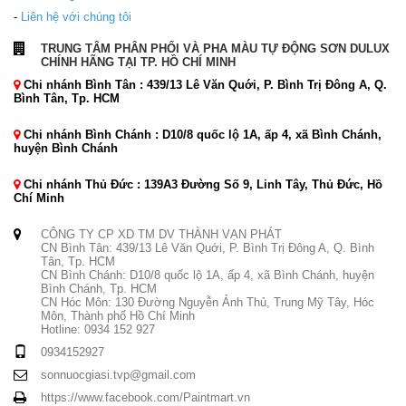
-
Liên hệ với chúng tôi
TRUNG TÂM PHÂN PHỐI VÀ PHA MÀU TỰ ĐỘNG SƠN DULUX
CHÍNH HÃNG TẠI TP. HỒ CHÍ MINH
Chi nhánh Bình Tân : 439/13 Lê Văn Quới, P. Bình Trị Đông A, Q.
Bình Tân, Tp. HCM
Chi nhánh Bình Chánh : D10/8 quốc lộ 1A, ấp 4, xã Bình Chánh,
huyện Bình Chánh
Chi nhánh Thủ Đức : 139A3 Đường Số 9, Linh Tây, Thủ Đức, Hồ
Chí Minh
CÔNG TY CP XD TM DV THÀNH VẠN PHÁT
CN Bình Tân: 439/13 Lê Văn Quới, P. Bình Trị Đông A, Q. Bình
Tân, Tp. HCM
CN Bình Chánh: D10/8 quốc lộ 1A, ấp 4, xã Bình Chánh, huyện
Bình Chánh, Tp. HCM
CN Hóc Môn: 130 Đường Nguyễn Ảnh Thủ, Trung Mỹ Tây, Hóc
Môn, Thành phố Hồ Chí Minh
Hotline: 0934 152 927
0934152927
sonnuocgiasi.tvp@gmail.com
https://www.facebook.com/Paintmart.vn