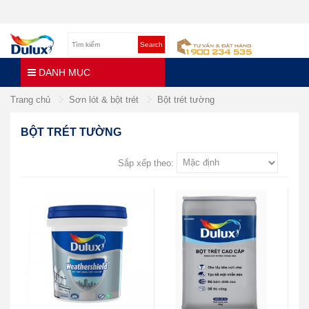
Search
DANH MỤC
Trang chủ
Sơn lót & bột trét
Bột trét tường
BỘT TRÉT TƯỜNG
Sắp xếp theo: