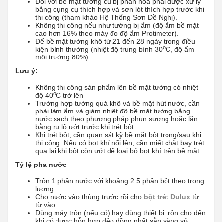
Đối với bề mặt tường cũ bị phấn hóa phải được xử lý
bằng dụng cụ thích hợp và sơn lót thích hợp trước khi
thi công (tham khảo Hệ Thống Sơn Đề Nghị).
Không thi công nếu như tường bị ẩm (độ ẩm bề mặt
cao hơn 16% theo máy đo độ ẩm Protimeter).
Để bề mặt tường khô từ 21 đến 28 ngày trong điều
o
kiện bình thường (nhiệt độ trung bình 30
C, độ ẩm
môi trường 80%).
Lưu ý:
Không thi công sản phẩm lên bề mặt tường có nhiệt
o
độ 40
C trở lên
Trường hợp tường quá khô và bề mặt hút nước, cần
phải làm ẩm và giảm nhiệt độ bề mặt tường bằng
nước sạch theo phương pháp phun sương hoặc lăn
bằng ru lô ướt trước khi trét bột.
Khi trét bột, cần quan sát kỹ bề mặt bột trong/sau khi
thi công. Nếu có bọt khí nổi lên, cần miết chặt bay trét
qua lại khi bột còn ướt để loại bỏ bọt khí trên bề mặt.
Tỷ lệ pha nước
Trộn 1 phần nước với khoảng 2.5 phần bột theo trọng
lượng.
Cho nước vào thùng trước rồi cho
bột trét Dulux
từ
từ vào.
Dùng máy trộn (nếu có) hay dùng thiết bị trộn cho đến
khi có được hỗn hợp dẻo đồng nhất sẵn sàng sử