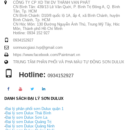
CÔNG TY CP XD TM DV THÀNH VẠN PHÁT
CN Bình Tân: 439/13 Lê Văn Quới, P. Bình Trị Đông A, Q. Bình
Tân, Tp. HCM
CN Bình Chánh: D10/8 quốc lộ 1A, ấp 4, xã Bình Chánh, huyện
Bình Chánh, Tp. HCM
CN Hóc Môn: 130 Đường Nguyễn Ảnh Thủ, Trung Mỹ Tây, Hóc
Môn, Thành phố Hồ Chí Minh
Hotline: 0934 152 927
0934152927
sonnuocgiasi.tvp@gmail.com
https://www.facebook.com/Paintmart.vn
TRUNG TÂM PHÂN PHỐI VÀ PHA MÀU TỰ ĐỘNG SƠN DULUX
Hotline:
0934152927
DANH SÁCH ĐẠI LÝ SƠN DULUX
-
Đại lý phân phối sơn Dulux quận 1
-
Đại lý sơn Dulux Thái Bình
-
Đại lý sơn Dulux Sơn La
-
Đại lý sơn Dulux Quảng Trị
-
Đại lý sơn Dulux Quảng Ninh