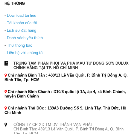
HỆ THỐNG
-
Download tài liệu
-
Tài khoản của tôi
-
Lịch sử đặt hàng
-
Danh sách yêu thích
-
Thư thông báo
-
Liên hệ với chúng tôi
TRUNG TÂM PHÂN PHỐI VÀ PHA MÀU TỰ ĐỘNG SƠN DULUX
CHÍNH HÃNG TẠI TP. HỒ CHÍ MINH
Chi nhánh Bình Tân : 439/13 Lê Văn Quới, P. Bình Trị Đông A, Q.
Bình Tân, Tp. HCM
Chi nhánh Bình Chánh : D10/8 quốc lộ 1A, ấp 4, xã Bình Chánh,
huyện Bình Chánh
Chi nhánh Thủ Đức : 139A3 Đường Số 9, Linh Tây, Thủ Đức, Hồ
Chí Minh
CÔNG TY CP XD TM DV THÀNH VẠN PHÁT
CN Bình Tân: 439/13 Lê Văn Quới, P. Bình Trị Đông A, Q. Bình
Tân, Tp. HCM