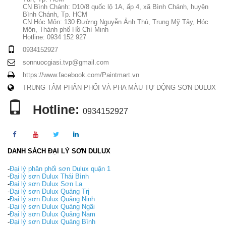
CN Bình Chánh: D10/8 quốc lộ 1A, ấp 4, xã Bình Chánh, huyện
Bình Chánh, Tp. HCM
CN Hóc Môn: 130 Đường Nguyễn Ảnh Thủ, Trung Mỹ Tây, Hóc
Môn, Thành phố Hồ Chí Minh
Hotline: 0934 152 927
0934152927
sonnuocgiasi.tvp@gmail.com
https://www.facebook.com/Paintmart.vn
TRUNG TÂM PHÂN PHỐI VÀ PHA MÀU TỰ ĐỘNG SƠN DULUX
Hotline:
0934152927
DANH SÁCH ĐẠI LÝ SƠN DULUX
-
Đại lý phân phối sơn Dulux quận 1
-
Đại lý sơn Dulux Thái Bình
-
Đại lý sơn Dulux Sơn La
-
Đại lý sơn Dulux Quảng Trị
-
Đại lý sơn Dulux Quảng Ninh
-
Đại lý sơn Dulux Quảng Ngãi
-
Đại lý sơn Dulux Quảng Nam
-
Đại lý sơn Dulux Quảng Bình