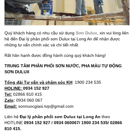
Quý khách hàng có nhu cầu sử dụng
Sơn Dulux
, xin vui lòng liên
hệ đến Đại lý phân phối sơn Dulux tại Long An để nhận được
những tư vấn chính xác và chi tiết nhất.
Rất hân hạnh được đồng hành cùng quý khách hàng!
TRUNG TÂM PHÂN PHỐI SƠN NƯỚC, PHA MÀU TỰ ĐỘNG
SƠN DULUX
Tổng đài Tư vấn và chăm sóc KH
: 1900 234 535
HOLINE:
0934 152 927
Tel:
02866 810 415
Zalo
:
0934 060 067
Email:
sonnuocgiasi.tvp@gmail.com
Liên hệ
Đại lý phân phối sơn Dulux tại Long An
theo
HOTLINE
0934 152 927 / 0934 060067/ 1900 234 535/ 02866
810 415.​