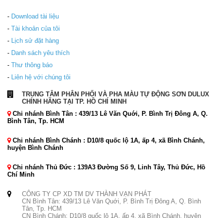
-
Download tài liệu
-
Tài khoản của tôi
-
Lịch sử đặt hàng
-
Danh sách yêu thích
-
Thư thông báo
-
Liên hệ với chúng tôi
TRUNG TÂM PHÂN PHỐI VÀ PHA MÀU TỰ ĐỘNG SƠN DULUX
CHÍNH HÃNG TẠI TP. HỒ CHÍ MINH
Chi nhánh Bình Tân : 439/13 Lê Văn Quới, P. Bình Trị Đông A, Q.
Bình Tân, Tp. HCM
Chi nhánh Bình Chánh : D10/8 quốc lộ 1A, ấp 4, xã Bình Chánh,
huyện Bình Chánh
Chi nhánh Thủ Đức : 139A3 Đường Số 9, Linh Tây, Thủ Đức, Hồ
Chí Minh
CÔNG TY CP XD TM DV THÀNH VẠN PHÁT
CN Bình Tân: 439/13 Lê Văn Quới, P. Bình Trị Đông A, Q. Bình
Tân, Tp. HCM
CN Bình Chánh: D10/8 quốc lộ 1A, ấp 4, xã Bình Chánh, huyện