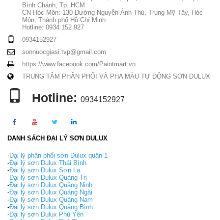
Bình Chánh, Tp. HCM
CN Hóc Môn: 130 Đường Nguyễn Ảnh Thủ, Trung Mỹ Tây, Hóc
Môn, Thành phố Hồ Chí Minh
Hotline: 0934 152 927
0934152927
sonnuocgiasi.tvp@gmail.com
https://www.facebook.com/Paintmart.vn
TRUNG TÂM PHÂN PHỐI VÀ PHA MÀU TỰ ĐỘNG SƠN DULUX
Hotline:
0934152927
DANH SÁCH ĐẠI LÝ SƠN DULUX
-
Đại lý phân phối sơn Dulux quận 1
-
Đại lý sơn Dulux Thái Bình
-
Đại lý sơn Dulux Sơn La
-
Đại lý sơn Dulux Quảng Trị
-
Đại lý sơn Dulux Quảng Ninh
-
Đại lý sơn Dulux Quảng Ngãi
-
Đại lý sơn Dulux Quảng Nam
-
Đại lý sơn Dulux Quảng Bình
-
Đại lý sơn Dulux Phú Yên