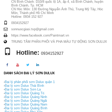
CN Bình Chánh: D10/8 quốc lộ 1A, ấp 4, xã Bình Chánh, huyện
Bình Chánh, Tp. HCM
CN Hóc Môn: 130 Đường Nguyễn Ảnh Thủ, Trung Mỹ Tây, Hóc
Môn, Thành phố Hồ Chí Minh
Hotline: 0934 152 927
0934152927
sonnuocgiasi.tvp@gmail.com
https://www.facebook.com/Paintmart.vn
TRUNG TÂM PHÂN PHỐI VÀ PHA MÀU TỰ ĐỘNG SƠN DULUX
Hotline:
0934152927
DANH SÁCH ĐẠI LÝ SƠN DULUX
-
Đại lý phân phối sơn Dulux quận 1
-
Đại lý sơn Dulux Thái Bình
-
Đại lý sơn Dulux Sơn La
-
Đại lý sơn Dulux Quảng Trị
-
Đại lý sơn Dulux Quảng Ninh
-
Đại lý sơn Dulux Quảng Ngãi
-
Đại lý sơn Dulux Quảng Nam
-
Đại lý sơn Dulux Quảng Bình
-
Đại lý sơn Dulux Phú Yên