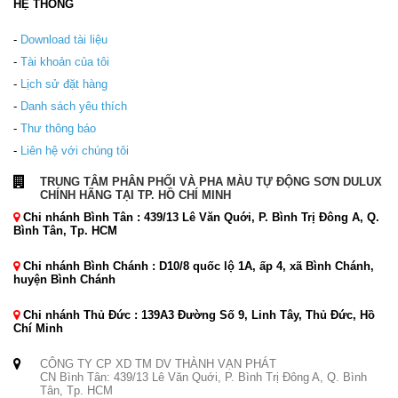
HỆ THỐNG
-
Download tài liệu
-
Tài khoản của tôi
-
Lịch sử đặt hàng
-
Danh sách yêu thích
-
Thư thông báo
-
Liên hệ với chúng tôi
TRUNG TÂM PHÂN PHỐI VÀ PHA MÀU TỰ ĐỘNG SƠN DULUX
CHÍNH HÃNG TẠI TP. HỒ CHÍ MINH
Chi nhánh Bình Tân : 439/13 Lê Văn Quới, P. Bình Trị Đông A, Q.
Bình Tân, Tp. HCM
Chi nhánh Bình Chánh : D10/8 quốc lộ 1A, ấp 4, xã Bình Chánh,
huyện Bình Chánh
Chi nhánh Thủ Đức : 139A3 Đường Số 9, Linh Tây, Thủ Đức, Hồ
Chí Minh
CÔNG TY CP XD TM DV THÀNH VẠN PHÁT
CN Bình Tân: 439/13 Lê Văn Quới, P. Bình Trị Đông A, Q. Bình
Tân, Tp. HCM