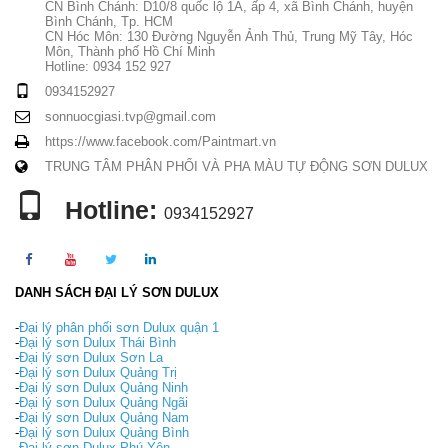
CN Bình Chánh: D10/8 quốc lộ 1A, ấp 4, xã Bình Chánh, huyện
Bình Chánh, Tp. HCM
CN Hóc Môn: 130 Đường Nguyễn Ảnh Thủ, Trung Mỹ Tây, Hóc
Môn, Thành phố Hồ Chí Minh
Hotline: 0934 152 927
0934152927
sonnuocgiasi.tvp@gmail.com
https://www.facebook.com/Paintmart.vn
TRUNG TÂM PHÂN PHỐI VÀ PHA MÀU TỰ ĐỘNG SƠN DULUX
Hotline:
0934152927
DANH SÁCH ĐẠI LÝ SƠN DULUX
-
Đại lý phân phối sơn Dulux quận 1
-
Đại lý sơn Dulux Thái Bình
-
Đại lý sơn Dulux Sơn La
-
Đại lý sơn Dulux Quảng Trị
-
Đại lý sơn Dulux Quảng Ninh
-
Đại lý sơn Dulux Quảng Ngãi
-
Đại lý sơn Dulux Quảng Nam
-
Đại lý sơn Dulux Quảng Bình
-
Đại lý sơn Dulux Phú Yên