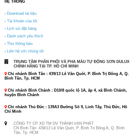
HỆ THỐNG
-
Download tài liệu
-
Tài khoản của tôi
-
Lịch sử đặt hàng
-
Danh sách yêu thích
-
Thư thông báo
-
Liên hệ với chúng tôi
TRUNG TÂM PHÂN PHỐI VÀ PHA MÀU TỰ ĐỘNG SƠN DULUX
CHÍNH HÃNG TẠI TP. HỒ CHÍ MINH
Chi nhánh Bình Tân : 439/13 Lê Văn Quới, P. Bình Trị Đông A, Q.
Bình Tân, Tp. HCM
Chi nhánh Bình Chánh : D10/8 quốc lộ 1A, ấp 4, xã Bình Chánh,
huyện Bình Chánh
Chi nhánh Thủ Đức : 139A3 Đường Số 9, Linh Tây, Thủ Đức, Hồ
Chí Minh
CÔNG TY CP XD TM DV THÀNH VẠN PHÁT
CN Bình Tân: 439/13 Lê Văn Quới, P. Bình Trị Đông A, Q. Bình
Tân, Tp. HCM