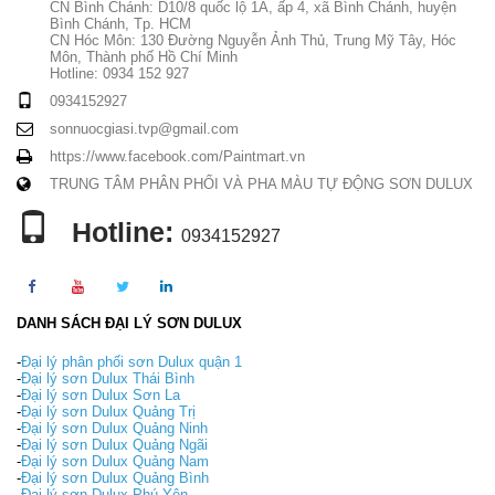
CN Bình Chánh: D10/8 quốc lộ 1A, ấp 4, xã Bình Chánh, huyện
Bình Chánh, Tp. HCM
CN Hóc Môn: 130 Đường Nguyễn Ảnh Thủ, Trung Mỹ Tây, Hóc
Môn, Thành phố Hồ Chí Minh
Hotline: 0934 152 927
0934152927
sonnuocgiasi.tvp@gmail.com
https://www.facebook.com/Paintmart.vn
TRUNG TÂM PHÂN PHỐI VÀ PHA MÀU TỰ ĐỘNG SƠN DULUX
Hotline:
0934152927
DANH SÁCH ĐẠI LÝ SƠN DULUX
-
Đại lý phân phối sơn Dulux quận 1
-
Đại lý sơn Dulux Thái Bình
-
Đại lý sơn Dulux Sơn La
-
Đại lý sơn Dulux Quảng Trị
-
Đại lý sơn Dulux Quảng Ninh
-
Đại lý sơn Dulux Quảng Ngãi
-
Đại lý sơn Dulux Quảng Nam
-
Đại lý sơn Dulux Quảng Bình
-
Đại lý sơn Dulux Phú Yên