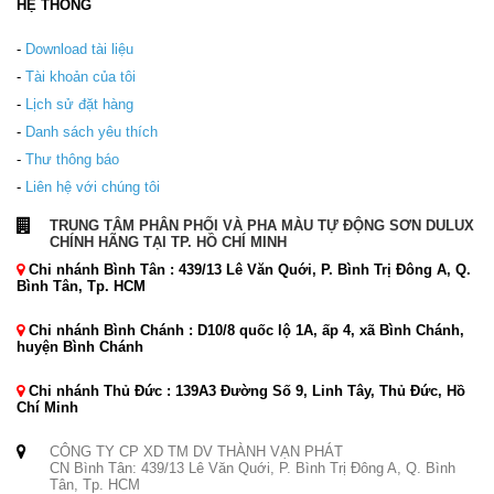
HỆ THỐNG
-
Download tài liệu
-
Tài khoản của tôi
-
Lịch sử đặt hàng
-
Danh sách yêu thích
-
Thư thông báo
-
Liên hệ với chúng tôi
TRUNG TÂM PHÂN PHỐI VÀ PHA MÀU TỰ ĐỘNG SƠN DULUX
CHÍNH HÃNG TẠI TP. HỒ CHÍ MINH
Chi nhánh Bình Tân : 439/13 Lê Văn Quới, P. Bình Trị Đông A, Q.
Bình Tân, Tp. HCM
Chi nhánh Bình Chánh : D10/8 quốc lộ 1A, ấp 4, xã Bình Chánh,
huyện Bình Chánh
Chi nhánh Thủ Đức : 139A3 Đường Số 9, Linh Tây, Thủ Đức, Hồ
Chí Minh
CÔNG TY CP XD TM DV THÀNH VẠN PHÁT
CN Bình Tân: 439/13 Lê Văn Quới, P. Bình Trị Đông A, Q. Bình
Tân, Tp. HCM