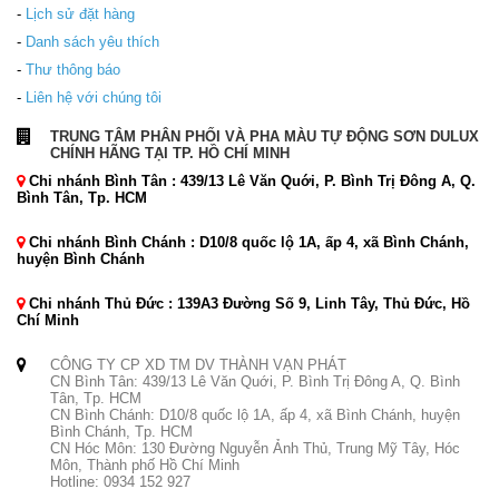
-
Lịch sử đặt hàng
-
Danh sách yêu thích
-
Thư thông báo
-
Liên hệ với chúng tôi
TRUNG TÂM PHÂN PHỐI VÀ PHA MÀU TỰ ĐỘNG SƠN DULUX
CHÍNH HÃNG TẠI TP. HỒ CHÍ MINH
Chi nhánh Bình Tân : 439/13 Lê Văn Quới, P. Bình Trị Đông A, Q.
Bình Tân, Tp. HCM
Chi nhánh Bình Chánh : D10/8 quốc lộ 1A, ấp 4, xã Bình Chánh,
huyện Bình Chánh
Chi nhánh Thủ Đức : 139A3 Đường Số 9, Linh Tây, Thủ Đức, Hồ
Chí Minh
CÔNG TY CP XD TM DV THÀNH VẠN PHÁT
CN Bình Tân: 439/13 Lê Văn Quới, P. Bình Trị Đông A, Q. Bình
Tân, Tp. HCM
CN Bình Chánh: D10/8 quốc lộ 1A, ấp 4, xã Bình Chánh, huyện
Bình Chánh, Tp. HCM
CN Hóc Môn: 130 Đường Nguyễn Ảnh Thủ, Trung Mỹ Tây, Hóc
Môn, Thành phố Hồ Chí Minh
Hotline: 0934 152 927