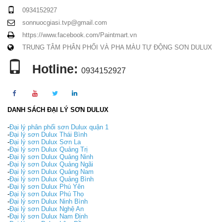
0934152927
sonnuocgiasi.tvp@gmail.com
https://www.facebook.com/Paintmart.vn
TRUNG TÂM PHÂN PHỐI VÀ PHA MÀU TỰ ĐỘNG SƠN DULUX
Hotline:
0934152927
DANH SÁCH ĐẠI LÝ SƠN DULUX
-
Đại lý phân phối sơn Dulux quận 1
-
Đại lý sơn Dulux Thái Bình
-
Đại lý sơn Dulux Sơn La
-
Đại lý sơn Dulux Quảng Trị
-
Đại lý sơn Dulux Quảng Ninh
-
Đại lý sơn Dulux Quảng Ngãi
-
Đại lý sơn Dulux Quảng Nam
-
Đại lý sơn Dulux Quảng Bình
-
Đại lý sơn Dulux Phú Yên
-
Đại lý sơn Dulux Phú Thọ
-
Đại lý sơn Dulux Ninh Bình
-
Đại lý sơn Dulux Nghệ An
-
Đại lý sơn Dulux Nam Định