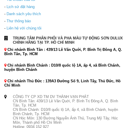
-
Lịch sử đặt hàng
-
Danh sách yêu thích
-
Thư thông báo
-
Liên hệ với chúng tôi
TRUNG TÂM PHÂN PHỐI VÀ PHA MÀU TỰ ĐỘNG SƠN DULUX
CHÍNH HÃNG TẠI TP. HỒ CHÍ MINH
Chi nhánh Bình Tân : 439/13 Lê Văn Quới, P. Bình Trị Đông A, Q.
Bình Tân, Tp. HCM
Chi nhánh Bình Chánh : D10/8 quốc lộ 1A, ấp 4, xã Bình Chánh,
huyện Bình Chánh
Chi nhánh Thủ Đức : 139A3 Đường Số 9, Linh Tây, Thủ Đức, Hồ
Chí Minh
CÔNG TY CP XD TM DV THÀNH VẠN PHÁT
CN Bình Tân: 439/13 Lê Văn Quới, P. Bình Trị Đông A, Q. Bình
Tân, Tp. HCM
CN Bình Chánh: D10/8 quốc lộ 1A, ấp 4, xã Bình Chánh, huyện
Bình Chánh, Tp. HCM
CN Hóc Môn: 130 Đường Nguyễn Ảnh Thủ, Trung Mỹ Tây, Hóc
Môn, Thành phố Hồ Chí Minh
Hotline: 0934 152 927