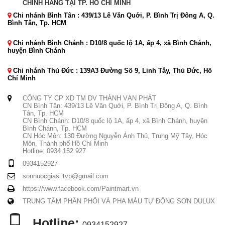
CHÍNH HÃNG TẠI TP. HỒ CHÍ MINH
Chi nhánh Bình Tân : 439/13 Lê Văn Quới, P. Bình Trị Đông A, Q.
Bình Tân, Tp. HCM
Chi nhánh Bình Chánh : D10/8 quốc lộ 1A, ấp 4, xã Bình Chánh,
huyện Bình Chánh
Chi nhánh Thủ Đức : 139A3 Đường Số 9, Linh Tây, Thủ Đức, Hồ
Chí Minh
CÔNG TY CP XD TM DV THÀNH VẠN PHÁT
CN Bình Tân: 439/13 Lê Văn Quới, P. Bình Trị Đông A, Q. Bình
Tân, Tp. HCM
CN Bình Chánh: D10/8 quốc lộ 1A, ấp 4, xã Bình Chánh, huyện
Bình Chánh, Tp. HCM
CN Hóc Môn: 130 Đường Nguyễn Ảnh Thủ, Trung Mỹ Tây, Hóc
Môn, Thành phố Hồ Chí Minh
Hotline: 0934 152 927
0934152927
sonnuocgiasi.tvp@gmail.com
https://www.facebook.com/Paintmart.vn
TRUNG TÂM PHÂN PHỐI VÀ PHA MÀU TỰ ĐỘNG SƠN DULUX
Hotline:
0934152927