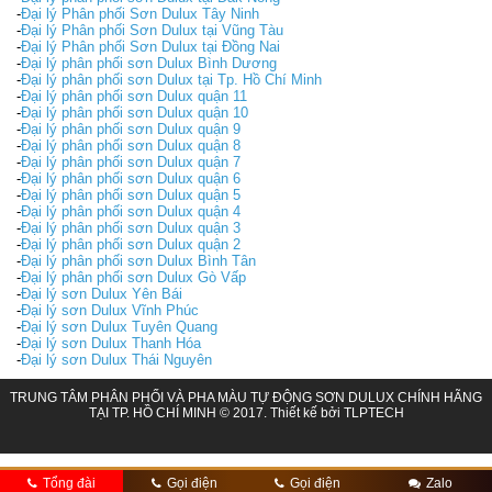
-
Đại lý Phân phối Sơn Dulux Tây Ninh
-
Đại lý Phân phối Sơn Dulux tại Vũng Tàu
-
Đại lý Phân phối Sơn Dulux tại Đồng Nai
-
Đại lý phân phối sơn Dulux Bình Dương
-
Đại lý phân phối sơn Dulux tại Tp. Hồ Chí Minh
-
Đại lý phân phối sơn Dulux quận 11
-
Đại lý phân phối sơn Dulux quận 10
-
Đại lý phân phối sơn Dulux quận 9
-
Đại lý phân phối sơn Dulux quận 8
-
Đại lý phân phối sơn Dulux quận 7
-
Đại lý phân phối sơn Dulux quận 6
-
Đại lý phân phối sơn Dulux quận 5
-
Đại lý phân phối sơn Dulux quận 4
-
Đại lý phân phối sơn Dulux quận 3
-
Đại lý phân phối sơn Dulux quận 2
-
Đại lý phân phối sơn Dulux Bình Tân
-
Đại lý phân phối sơn Dulux Gò Vấp
-
Đại lý sơn Dulux Yên Bái
-
Đại lý sơn Dulux Vĩnh Phúc
-
Đại lý sơn Dulux Tuyên Quang
-
Đại lý sơn Dulux Thanh Hóa
-
Đại lý sơn Dulux Thái Nguyên
TRUNG TÂM PHÂN PHỐI VÀ PHA MÀU TỰ ĐỘNG SƠN DULUX CHÍNH HÃNG
TẠI TP. HỒ CHÍ MINH © 2017. Thiết kế bởi
TLPTECH
Tổng đài
Gọi điện
Gọi điện
Zalo