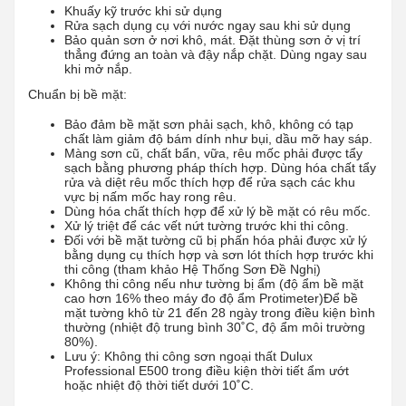
Khuấy kỹ trước khi sử dụng
Rửa sạch dụng cụ với nước ngay sau khi sử dụng
Bảo quản sơn ở nơi khô, mát. Đặt thùng sơn ở vị trí
thẳng đứng an toàn và đậy nắp chặt. Dùng ngay sau
khi mở nắp.
Chuẩn bị bề mặt:
Bảo đảm bề mặt sơn phải sạch, khô, không có tạp
chất làm giảm độ bám dính như bụi, dầu mỡ hay sáp.
Màng sơn cũ, chất bẩn, vữa, rêu mốc phải được tẩy
sạch bằng phương pháp thích hợp. Dùng hóa chất tẩy
rửa và diệt rêu mốc thích hợp để rửa sạch các khu
vực bị nấm mốc hay rong rêu.
Dùng hóa chất thích hợp để xử lý bề mặt có rêu mốc.
Xử lý triệt để các vết nứt tường trước khi thi công.
Đối với bề mặt tường cũ bị phấn hóa phải được xử lý
bằng dụng cụ thích hợp và sơn lót thích hợp trước khi
thi công (tham khảo Hệ Thống Sơn Đề Nghị)
Không thi công nếu như tường bị ẩm (độ ẩm bề mặt
cao hơn 16% theo máy đo độ ẩm Protimeter)Để bề
mặt tường khô từ 21 đến 28 ngày trong điều kiện bình
thường (nhiệt độ trung bình 30˚C, độ ẩm môi trường
80%).
Lưu ý: Không thi công sơn ngoại thất Dulux
Professional E500 trong điều kiện thời tiết ẩm ướt
hoặc nhiệt độ thời tiết dưới 10˚C.