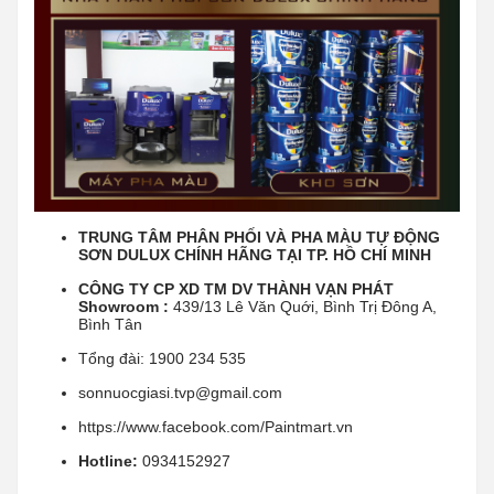
TRUNG TÂM PHÂN PHỐI VÀ PHA MÀU TỰ ĐỘNG
SƠN DULUX CHÍNH HÃNG TẠI TP. HỒ CHÍ MINH
CÔNG TY CP XD TM DV THÀNH VẠN PHÁT
Showroom :
439/13 Lê Văn Quới, Bình Trị Đông A,
Bình Tân
Tổng đài: 1900 234 535
sonnuocgiasi.tvp@gmail.com
https://www.facebook.com/Paintmart.vn
Hotline:
0934152927