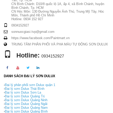
Tân, Tp. HCM
CN Bình Chánh: D10/8 quốc lộ 1A, ấp 4, xã Bình Chánh, huyện
Bình Chánh, Tp. HCM
CN Hóc Môn: 130 Đường Nguyễn Ảnh Thủ, Trung Mỹ Tây, Hóc
Môn, Thành phố Hồ Chí Minh
Hotline: 0934 152 927
0934152927
sonnuocgiasi.tvp@gmail.com
https://www.facebook.com/Paintmart.vn
TRUNG TÂM PHÂN PHỐI VÀ PHA MÀU TỰ ĐỘNG SƠN DULUX
Hotline:
0934152927
DANH SÁCH ĐẠI LÝ SƠN DULUX
-
Đại lý phân phối sơn Dulux quận 1
-
Đại lý sơn Dulux Thái Bình
-
Đại lý sơn Dulux Sơn La
-
Đại lý sơn Dulux Quảng Trị
-
Đại lý sơn Dulux Quảng Ninh
-
Đại lý sơn Dulux Quảng Ngãi
-
Đại lý sơn Dulux Quảng Nam
-
Đại lý sơn Dulux Quảng Bình