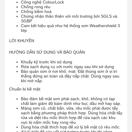
Công nghệ ColourLock
Chống rong rêu
Chống kiềm hoá
Chứng nhận thân thiện với môi trường bởi SGLS và
SGBP
Cam kết hiệu quả như hệ thống sơn Weathershield 3
lớp
LỜI KHUYÊN
HƯỚNG DẪN SỬ DỤNG VÀ BẢO QUẢN
Khuấy kỹ trước khi sử dụng
Rửa sạch dụng cụ với nước ngay sau khi sử dụng
Bảo quản sơn ở nơi khô, mát. Đặt thùng sơn ở vị trí
thẳng đứng an toàn và đậy nắp chặt. Dùng ngay sau
khi mở nắp.
Chuẩn bị bề mặt:
Bảo đảm bề mặt sơn phải sạch, khô, không có tạp
chất làm giảm độ bám dính như bụi, dầu mỡ hay sáp.
Màng sơn cũ, chất bẩn, vữa, rêu mốc phải được tẩy
sạch bằng phương pháp thích hợp. Dùng hóa chất tẩy
rửa và diệt rêu mốc thích hợp để rửa sạch các khu
vực bị nấm mốc hay rong rêu.
Dùng hóa chất thích hợp để xử lý bề mặt có rêu mốc.
Xử lý triệt để các vết nứt tường trước khi thi công.