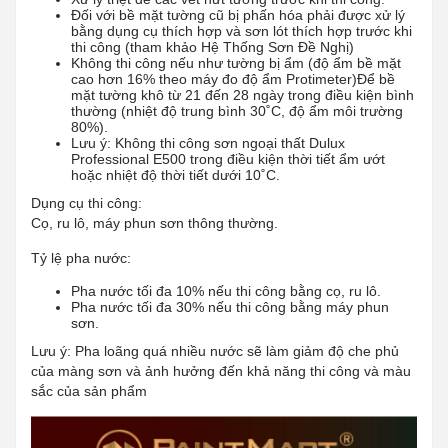
Đối với bề mặt tường cũ bị phấn hóa phải được xử lý
bằng dụng cụ thích hợp và sơn lót thích hợp trước khi
thi công (tham khảo Hệ Thống Sơn Đề Nghị)
Không thi công nếu như tường bị ẩm (độ ẩm bề mặt
cao hơn 16% theo máy đo độ ẩm Protimeter)Để bề
mặt tường khô từ 21 đến 28 ngày trong điều kiện bình
thường (nhiệt độ trung bình 30˚C, độ ẩm môi trường
80%).
Lưu ý: Không thi công sơn ngoại thất Dulux
Professional E500 trong điều kiện thời tiết ẩm ướt
hoặc nhiệt độ thời tiết dưới 10˚C.
Dụng cụ thi công:
Cọ, ru lô, máy phun sơn thông thường.
Tỷ lệ pha nước:
Pha nước tối đa 10% nếu thi công bằng cọ, ru lô.
Pha nước tối đa 30% nếu thi công bằng máy phun
sơn.
Lưu ý: Pha loãng quá nhiều nước sẽ làm giảm độ che phủ
của màng sơn và ảnh hưởng đến khả năng thi công và màu
sắc của sản phẩm