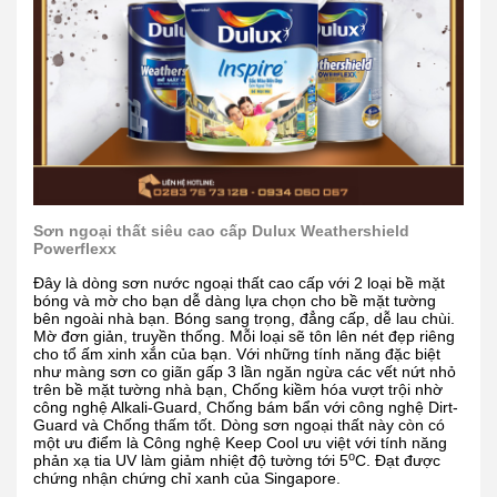
Sơn ngoại thất siêu cao cấp Dulux Weathershield
Powerflexx
Đây là dòng sơn nước ngoại thất cao cấp với 2 loại bề mặt
bóng và mờ cho bạn dễ dàng lựa chọn cho bề mặt tường
bên ngoài nhà bạn. Bóng sang trọng, đẳng cấp, dễ lau chùi.
Mờ đơn giản, truyền thống. Mỗi loại sẽ tôn lên nét đẹp riêng
cho tổ ấm xinh xắn của bạn. Với những tính năng đặc biệt
như màng sơn co giãn gấp 3 lần ngăn ngừa các vết nứt nhỏ
trên bề mặt tường nhà bạn, Chống kiềm hóa vượt trội nhờ
công nghệ Alkali-Guard, Chống bám bẩn với công nghệ Dirt-
Guard và Chống thấm tốt. Dòng sơn ngoại thất này còn có
một ưu điểm là Công nghệ Keep Cool ưu việt với tính năng
o
phản xạ tia UV làm giảm nhiệt độ tường tới 5
C. Đạt được
chứng nhận chứng chỉ xanh của Singapore.