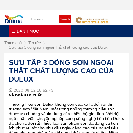
Search
DANH MỤC
Trang chủ
Tin tức
Sưu tập 3 dòng sơn ngoại thất chất lượng cao của Dulux
SƯU TẬP 3 DÒNG SƠN NGOẠI
THẤT CHẤT LƯỢNG CAO CỦA
DULUX
2020-08-12 18:52:43
Về nhà sản xuất
Thương hiệu sơn Dulux không còn quá xa lạ đối với thị
trường sơn Việt Nam, một trong những thương hiệu sơn
được ưa chuộng và tin dùng của nhiều hộ gia đình. Với đội
ngũ nhân viên chuyên nghiệp cùng công nghệ tiên tiến Dulux
đã cho ra đời rất nhiều loại sản phẩm sơn đa dạng và tiện
ích phục vụ tốt cho nhu cầu ngày càng cao của người tiêu
dùng như sơn phủ màu nội ngoại thất, sơn lót chống kiềm,