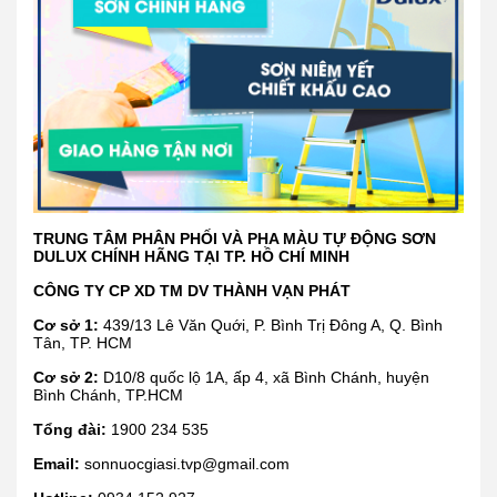
TRUNG TÂM PHÂN PHỐI VÀ PHA MÀU TỰ ĐỘNG SƠN
DULUX CHÍNH HÃNG TẠI TP. HỒ CHÍ MINH
CÔNG TY CP XD TM DV THÀNH VẠN PHÁT
Cơ sở 1:
439/13 Lê Văn Quới, P. Bình Trị Đông A, Q. Bình
Tân, TP. HCM
Cơ sở 2:
D10/8 quốc lộ 1A, ấp 4, xã Bình Chánh, huyện
Bình Chánh, TP.HCM
Tổng đài:
1900 234 535
Email:
sonnuocgiasi.tvp@gmail.com