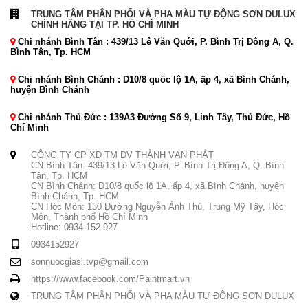
TRUNG TÂM PHÂN PHỐI VÀ PHA MÀU TỰ ĐỘNG SƠN DULUX
CHÍNH HÃNG TẠI TP. HỒ CHÍ MINH
Chi nhánh Bình Tân : 439/13 Lê Văn Quới, P. Bình Trị Đông A, Q.
Bình Tân, Tp. HCM
Chi nhánh Bình Chánh : D10/8 quốc lộ 1A, ấp 4, xã Bình Chánh,
huyện Bình Chánh
Chi nhánh Thủ Đức : 139A3 Đường Số 9, Linh Tây, Thủ Đức, Hồ
Chí Minh
CÔNG TY CP XD TM DV THÀNH VẠN PHÁT
CN Bình Tân: 439/13 Lê Văn Quới, P. Bình Trị Đông A, Q. Bình
Tân, Tp. HCM
CN Bình Chánh: D10/8 quốc lộ 1A, ấp 4, xã Bình Chánh, huyện
Bình Chánh, Tp. HCM
CN Hóc Môn: 130 Đường Nguyễn Ảnh Thủ, Trung Mỹ Tây, Hóc
Môn, Thành phố Hồ Chí Minh
Hotline: 0934 152 927
0934152927
sonnuocgiasi.tvp@gmail.com
https://www.facebook.com/Paintmart.vn
TRUNG TÂM PHÂN PHỐI VÀ PHA MÀU TỰ ĐỘNG SƠN DULUX