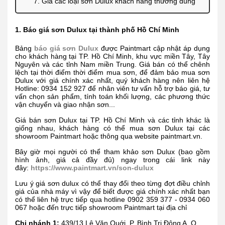
7. Giá các loại sơn Dulux khách hàng thường dùng
1. Báo giá sơn Dulux tại thành phố Hồ Chí Minh
Bảng
báo giá sơn Dulux
được Paintmart cập nhật áp dụng
cho khách hàng tại TP. Hồ Chí Minh, khu vực miền Tây, Tây
Nguyên và các tỉnh Nam miền Trung. Giá bán có thể chênh
lệch tại thời điểm thời điểm mua sơn, để đảm bảo mua sơn
Dulux với giá chính xác nhất, quý khách hàng nên liên hệ
Hotline: 0934 152 927 để nhân viên tư vấn hỗ trợ báo giá, tư
vấn chọn sản phẩm, tính toán khối lượng, các phương thức
vận chuyển và giao nhận sơn...
Giá bán sơn Dulux tại TP. Hồ Chí Minh và các tỉnh khác là
giống nhau, khách hàng có thể mua sơn Dulux tại các
showroom Paintmart hoặc thông qua website paintmart.vn.
Bây giờ mọi người có thể tham khảo sơn Dulux (bao gồm
hình ảnh, giá cả đầy đủ) ngay trong cái link này
đây:
https://www.paintmart.vn/son-dulux
Lưu ý giá sơn dulux có thể thay đổi theo từng đợt điều chỉnh
giá của nhà máy vì vậy để biết được giá chính xác nhất bạn
có thể liên hệ trực tiếp qua hotline 0902 359 377 - 0934 060
067 hoặc đến trực tiếp showroom Paintmart tại địa chỉ
Chi nhánh 1:
439/13 Lê Văn Quới, P. Bình Trị Đông A, Q.