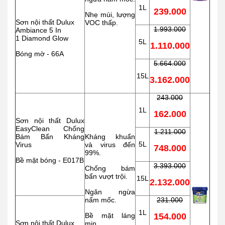
1L
239.000
Nhẹ mùi, lượng
Sơn nội thất Dulux
VOC thấp.
1.993.000
Ambiance 5 In
1 Diamond Glow
5L
1.110.000
Bóng mờ - 66A
5.664.000
15L
3.162.000
243.000
1L
162.000
Sơn nội thất Dulux
EasyClean Chống
1.211.000
Bám Bẩn Kháng
Kháng khuẩn
5L
Virus
và virus đến
748.000
99%.
Bề mặt bóng - E017B
3.393.000
Chống bám
bẩn vượt trội.
15L
2.132.000
Ngăn ngừa
nấm mốc.
231.000
1L
Bề mặt láng
154.000
Sơn nội thất Dulux
mịn.