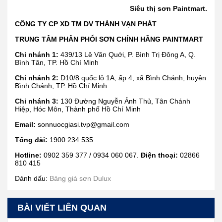
Siêu thị sơn Paintmart.
CÔNG TY CP XD TM DV THÀNH VẠN PHÁT
TRUNG TÂM PHÂN PHỐI SƠN CHÍNH HÃNG PAINTMART
Chi nhánh 1:
439/13 Lê Văn Quới, P. Bình Trị Đông A, Q.
Bình Tân, TP. Hồ Chí Minh
Chi nhánh 2:
D10/8 quốc lộ 1A, ấp 4, xã Bình Chánh, huyện
Bình Chánh, TP. Hồ Chí Minh
Chi nhánh 3:
130 Đường Nguyễn Ảnh Thủ, Tân Chánh
Hiệp, Hóc Môn, Thành phố Hồ Chí Minh
Email:
sonnuocgiasi.tvp@gmail.com
Tổng đài:
1900 234 535
Hotline:
0902 359 377 / 0934 060 067.
Điện thoại:
02866
810 415
Dánh dấu:
Bảng giá sơn Dulux
BÀI VIẾT LIÊN QUAN