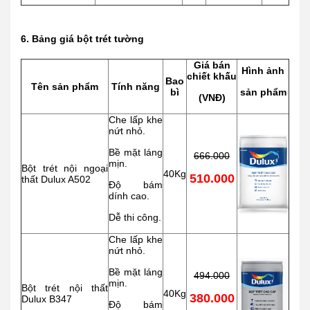
6. Bảng giá bột trét tường
Giá bán
Hình ảnh
chiết khấu
Bao
Tên sản phẩm
Tính năng
bì
sản phẩm
(VNĐ)
Che lấp khe
nứt nhỏ.
Bề mặt láng
666.000
mịn.
Bột trét nội ngoại
40Kg
510.000
thất Dulux A502
Độ bám
dính cao.
Dễ thi công.
Che lấp khe
nứt nhỏ.
Bề mặt láng
494.000
mịn.
Bột trét nội thất
40Kg
380.000
Dulux B347
Độ bám