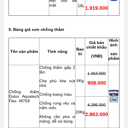
mịn cho bề
mặt.
18L
1.919.000
5. Bảng giá sơn chống thấm
Hình
Giá bán
ảnh
chiết khấu
Bao
Tên sản phẩm
Tính năng
bì
sản
(VNĐ)
phẩm
Chống thấm gấp 2
lần.
1.363.000
6Kg
Che phủ khe nứt
908.000
nhỏ.
Chống thấm
Chống loang màu.
Dulux Aquatech
Flex -W759
Chống rong rêu và
4.295.000
nấm mốc.
20Kg
2.863.000
Không cần pha xi
măng, dễ sử dụng.