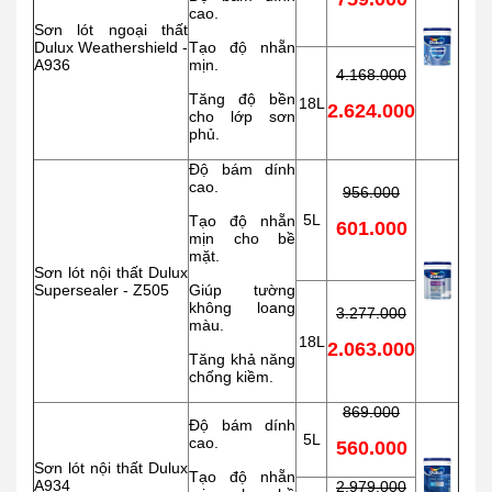
cao.
Sơn lót ngoại thất
Dulux Weathershield -
Tạo độ nhẵn
A936
mịn.
4.168.000
Tăng độ bền
18L
2.624.000
cho lớp sơn
phủ.
Độ bám dính
cao.
956.000
5L
Tạo độ nhẵn
601.000
mịn cho bề
mặt.
Sơn lót nội thất Dulux
Supersealer - Z505
Giúp tường
không loang
3.277.000
màu.
18L
2.063.000
Tăng khả năng
chống kiềm.
869.000
Độ bám dính
5L
cao.
560.000
Sơn lót nội thất Dulux
Tạo độ nhẵn
A934
2.979.000