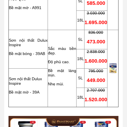
5L
585.000
Bề mặt mờ - A991
3.030.000
18L
1.695.000
836.000
5L
Sơn nội thất Dulux
473.000
Inspire
Sắc màu bền
2.838.000
đẹp.
Bề mặt bóng - 39AB
18L
1.600.000
Độ phủ cao.
Bề mặt láng
795.000
mịn.
5L
Sơn nội thất Dulux
449.000
Inspire
Nhẹ mùi.
2.707.000
Bề mặt mờ - 39A
18L
1.520.000