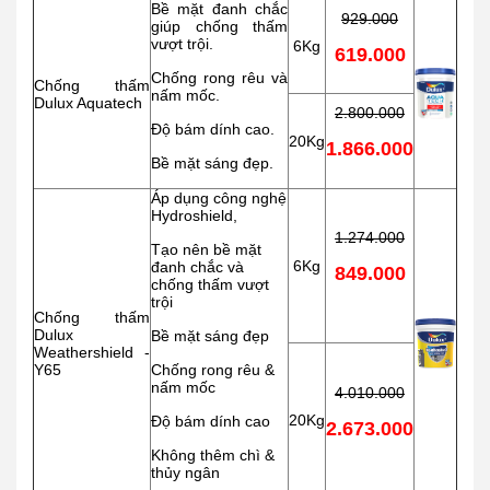
Bề mặt đanh chắc
929.000
giúp chống thấm
vượt trội.
6Kg
619.000
Chống rong rêu và
Chống thấm
nấm mốc.
Dulux Aquatech
2.800.000
Độ bám dính cao.
20Kg
1.866.000
Bề mặt sáng đẹp.
Áp dụng công nghệ
Hydroshield,
1.274.000
Tạo nên bề mặt
6Kg
đanh chắc và
849.000
chống thấm vượt
trội
Chống thấm
Dulux
Bề mặt sáng đẹp
Weathershield -
Y65
Chống rong rêu &
nấm mốc
4.010.000
20Kg
Độ bám dính cao
2.673.000
Không thêm chì &
thủy ngân