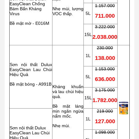
EasyClean Chống
1.157.000
Bám Bẩn Kháng
Nhẹ mùi, lượng
5L
Virus
VOC thấp.
711.000
Bề mặt mờ - E016M
3.222.000
15L
2.038.000
230.000
1L
138.000
Sơn nội thất Dulux
1.153.000
EasyClean Lau Chùi
Hiệu Quả
5L
636.000
Bề mặt bóng - A991B
Kháng khuẩn
3.175.000
và lau chùi hiệu
quả.
15L
1.782.000
Bề mặt láng
mịn ngăn ngừa
219.000
nấm mốc.
1L
127.000
Nhẹ mùi.
Sơn nội thất Dulux
1.098.000
EasyClean Lau Chùi
Hiệu Quả