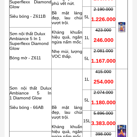
Superflexx Diamond
phủ vết nứt.
Glow
2.190.000
Bề mặt láng
Siêu bóng - Z611B
5L
đẹp, lau chùi
1.226.000
vượt trội.
423.000
Kháng khuẩn
Sơn nội thất Dulux
hiệu quả, ngăn
1L
Ambiance 5 In 1
246.000
ngừa nấm mốc.
Superflexx Diamond
Glow
2.081.000
Nhẹ mùi, lượng
VOC thấp.
Bóng mờ - Z611
5L
1.167.000
415.000
1L
254.000
Sơn nội thất Dulux
2.074.000
Ambiance 5 In
1 Diamond Glow
5L
1.180.000
Siêu bóng - 66AB
Bề mặt láng
đẹp, lau chùi
5.896.000
vượt trội.
15L
3.383.000
Kháng khuẩn
hiệu quả, ngăn
398.000
ngừa nấm mốc.