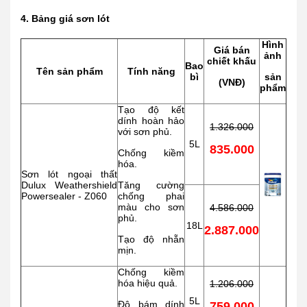
4. Bảng giá sơn lót
Hình
Giá bán
ảnh
chiết khấu
Bao
Tên sản phẩm
Tính năng
bì
sản
(VNĐ)
phẩm
Tạo độ kết
dính hoàn hảo
1.326.000
với sơn phủ.
5L
835.000
Chống kiềm
hóa.
Sơn lót ngoại thất
Dulux Weathershield
Tăng cường
Powersealer - Z060
chống phai
màu cho sơn
4.586.000
phủ.
18L
2.887.000
Tạo độ nhẵn
mịn.
Chống kiềm
hóa hiệu quả.
1.206.000
5L
Độ bám dính
759.000