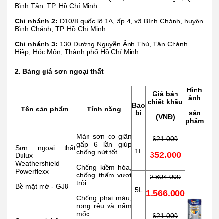
Bình Tân, TP. Hồ Chí Minh
Chi nhánh 2:
D10/8 quốc lộ 1A, ấp 4, xã Bình Chánh, huyện
Bình Chánh, TP. Hồ Chí Minh
Chi nhánh 3:
130 Đường Nguyễn Ảnh Thủ, Tân Chánh
Hiệp, Hóc Môn, Thành phố Hồ Chí Minh
2. Bảng giá sơn ngoại thất
Hình
Giá bán
ảnh
chiết khấu
Bao
Tên sản phẩm
Tính năng
bì
sản
(VNĐ)
phẩm
Màn sơn co giãn
621.000
gấp 6 lần giúp
Sơn ngoại thất
1L
chống nứt tốt.
352.000
Dulux
Weathershield
Chống kiềm hóa,
Powerflexx
chống thấm vượt
2.804.000
trội.
Bề mặt mờ - GJ8
5L
1.566.000
Chống phai màu,
rong rêu và nấm
mốc.
621.000