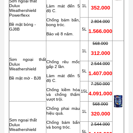
Sơn ngoại thất
Dulux
1L
Làm mát đến 5
352.000
Weathershield
độ C.
Powerflexx
Chống bám bẩn,
2.804.000
Bề mặt bóng -
bong tróc.
GJ8B
5L
1.566.000
Bảo vệ 8 năm.
568.000
1L
312.000
Sơn ngoại thất
Chống rêu mốc
2.544.000
Dulux
gấp 2 lần.
Weathershield
5L
1.407.000
Làm mát đến 5
Bề mặt mờ - BJ8
độ C.
7.250.000
Chống kiềm hóa
15L
4.091.000
và chống thấm
vượt trội.
568.000
Chống phai màu
1L
hiệu quả.
320.000
Sơn ngoại thất
Chống bám bẩn
2.544.000
Dulux
và bong tróc.
Weathershield
5L