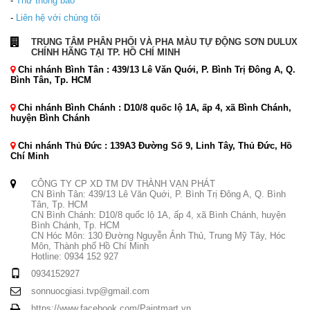
-
Thư thông báo
-
Liên hệ với chúng tôi
TRUNG TÂM PHÂN PHỐI VÀ PHA MÀU TỰ ĐỘNG SƠN DULUX
CHÍNH HÃNG TẠI TP. HỒ CHÍ MINH
Chi nhánh Bình Tân : 439/13 Lê Văn Quới, P. Bình Trị Đông A, Q.
Bình Tân, Tp. HCM
Chi nhánh Bình Chánh : D10/8 quốc lộ 1A, ấp 4, xã Bình Chánh,
huyện Bình Chánh
Chi nhánh Thủ Đức : 139A3 Đường Số 9, Linh Tây, Thủ Đức, Hồ
Chí Minh
CÔNG TY CP XD TM DV THÀNH VẠN PHÁT
CN Bình Tân: 439/13 Lê Văn Quới, P. Bình Trị Đông A, Q. Bình
Tân, Tp. HCM
CN Bình Chánh: D10/8 quốc lộ 1A, ấp 4, xã Bình Chánh, huyện
Bình Chánh, Tp. HCM
CN Hóc Môn: 130 Đường Nguyễn Ảnh Thủ, Trung Mỹ Tây, Hóc
Môn, Thành phố Hồ Chí Minh
Hotline: 0934 152 927
0934152927
sonnuocgiasi.tvp@gmail.com
https://www.facebook.com/Paintmart.vn