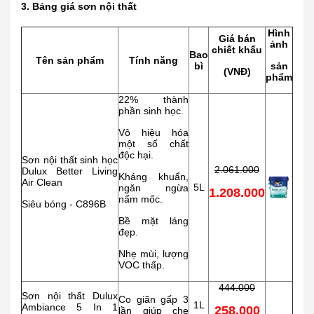
3. Bảng giá sơn nội thất
Hình
Giá bán
ảnh
chiết khấu
Bao
Tên sản phẩm
Tính năng
bì
sản
(VNĐ)
phẩm
22% thành
phần sinh học.
Vô hiệu hóa
một số chất
độc hại.
Sơn nội thất sinh học
2.061.000
Dulux Better Living
Kháng khuẩn,
Air Clean
5L
ngăn ngừa
1.208.000
nấm mốc.
Siêu bóng - C896B
Bề mặt láng
đẹp.
Nhẹ mùi, lượng
VOC thấp.
444.000
Sơn nội thất Dulux
Co giãn gấp 3
1L
Ambiance 5 In 1
258.000
lần giúp che