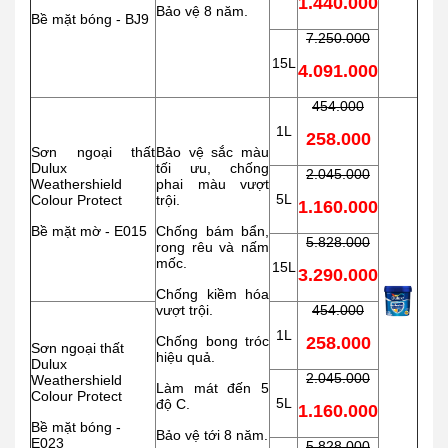
1.440.000
Bảo vệ 8 năm.
Bề mặt bóng - BJ9
7.250.000
15L
4.091.000
454.000
1L
258.000
Sơn ngoại thất
Bảo vệ sắc màu
Dulux
tối ưu, chống
2.045.000
Weathershield
phai màu vượt
5L
Colour Protect
trội.
1.160.000
Bề mặt mờ - E015
Chống bám bẩn,
5.828.000
rong rêu và nấm
mốc.
15L
3.290.000
Chống kiềm hóa
vượt trội.
454.000
1L
Chống bong tróc
258.000
Sơn ngoại thất
hiệu quả.
Dulux
2.045.000
Weathershield
Làm mát đến 5
Colour Protect
5L
độ C.
1.160.000
Bề mặt bóng -
Bảo vệ tới 8 năm.
E023
5.828.000