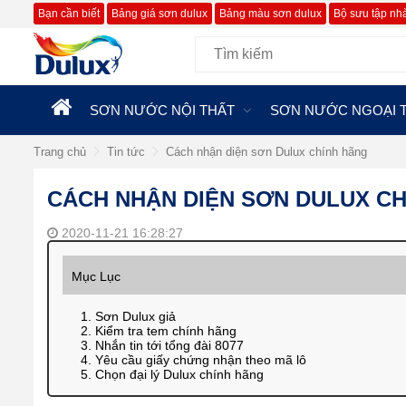
Bạn cần biết
Bảng giá sơn dulux
Bảng màu sơn dulux
Bộ sưu tập nh
SƠN NƯỚC NỘI THẤT
SƠN NƯỚC NGOẠI 
Trang chủ
Tin tức
Cách nhận diện sơn Dulux chính hãng
CÁCH NHẬN DIỆN SƠN DULUX C
2020-11-21 16:28:27
Mục Lục
1. Sơn Dulux giả
2. Kiểm tra tem chính hãng
3. Nhắn tin tới tổng đài 8077
4. Yêu cầu giấy chứng nhận theo mã lô
5. Chọn đại lý Dulux chính hãng