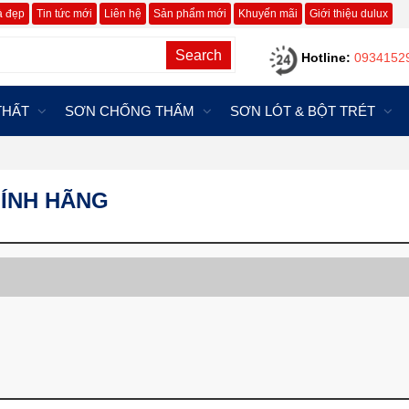
à đẹp
Tin tức mới
Liên hệ
Sản phẩm mới
Khuyến mãi
Giới thiệu dulux
Search
Hotline:
0934152
THẤT
SƠN CHỐNG THẤM
SƠN LÓT & BỘT TRÉT
HÍNH HÃNG