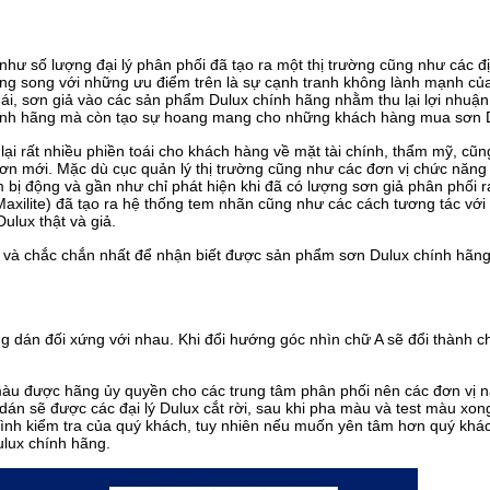
hư số lượng đại lý phân phối đã tạo ra một thị trường cũng như các đ
ong song với những ưu điểm trên là sự cạnh tranh không lành mạnh củ
hái, sơn giả vào các sản phẩm Dulux chính hãng nhằm thu lại lợi nhuận
chính hãng mà còn tạo sự hoang mang cho những khách hàng mua sơn 
ại rất nhiều phiền toái cho khách hàng về mặt tài chính, thẩm mỹ, cũ
sơn mới. Mặc dù cục quản lý thị trường cũng như các đơn vị chức năng
 bị động và gần như chỉ phát hiện khi đã có lượng sơn giả phân phối ra
axilite) đã tạo ra hệ thống tem nhãn cũng như các cách tương tác với
ulux thật và giả.
 và chắc chắn nhất để nhận biết được sản phẩm sơn Dulux chính hãng
 dán đối xứng với nhau. Khi đổi hướng góc nhìn chữ A sẽ đổi thành c
màu được hãng ủy quyền cho các trung tâm phân phối nên các đơn vị 
dán sẽ được các đại lý Dulux cắt rời, sau khi pha màu và test màu xo
trình kiểm tra của quý khách, tuy nhiên nếu muốn yên tâm hơn quý khá
ulux chính hãng.