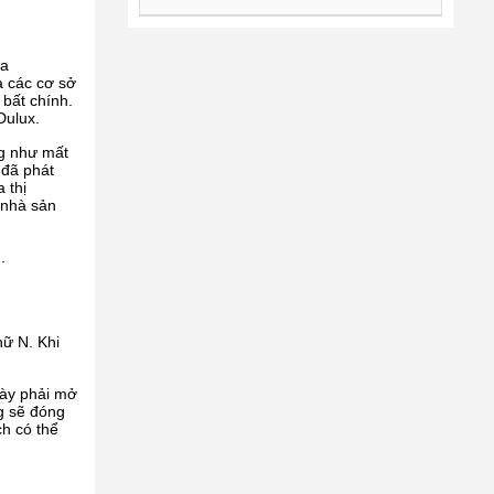
ịa
a các cơ sở
 bất chính.
Dulux.
ng như mất
 đã phát
 thị
 nhà sản
.
hữ N. Khi
này phải mở
ng sẽ đóng
ch có thể