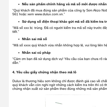
Nếu sản phẩm chính hãng và mã số mới được nhắn 
“Quý khách đã mua đúng sản phẩm của công ty Sơn Akzo Nobel
561 hoặc xem www.dulux.com.vn.”
Sử dụng số điện thoại khác gửi mã số đã kiểm tra t
“Mã số xxx bị trùng. Đã có người kiểm tra mã số này trước đâ
tiết.”
Nhắn sai mã số
“Mã số xxxx quý khách vừa nhắn không hợp lệ, vui lòng liên h
Nhắn sai cú pháp
“Cảm ơn bạn đã sử dụng dịch vụ! Yêu cầu của bạn chưa rõ ràn
dẫn.”
4. Yêu cầu giấy chứng nhận theo mã lô
Dulux là thương hiệu sơn không chỉ được đánh giá cao về chấ
quý khách vẫn còn nghi ngờ những cách kiểm tra trên thì có th
chứng nhận xuất xứ sản phẩm theo đúng những mã sản phẩ