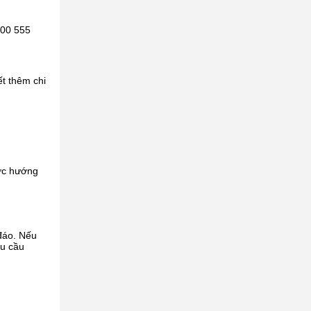
900 555
ết thêm chi
ược hướng
đáo. Nếu
êu cầu