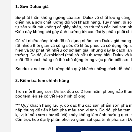
1. Sơn Dulux giả
Sự phát triển không ngừng của sơn Dulux về chất lượng cũng n
điểm mua sơn chất lượng đối với khách hàng. Tuy nhiên, đi s
tự sản xuất mà không có giấy phép, họ trà trộn các loại sơn n
Điều này không chỉ gây ảnh hưởng tới các đại lý phân phối 
Có rất nhiều công trình đã sử dụng nhầm sơn Dulux giả mang l
rất nhiều thời gian và công sức để khắc phục và sử dụng lớp 
hiện và xử phạt rất nhiều cơ sở làm giả, nhưng đây là cách làm
trường. Do đó, AkzoNobel (chủ sở hữu thương hiệu Dulux và M
xuất để khách hàng có thể chủ động trong việc phân biệt sơn D
Sondulux.net.vn sẽ hướng dẫn quý khách những cách dễ nhất
2. Kiểm tra tem chính hãng
Trên mỗi thùng
sơn Dulux
đều có 2 tem niêm phong nắp thùng
bóc tem lên sẽ có vết keo hình tổ ong.
*** Quý khách hàng lưu ý, do đặc thù các sản phẩm sơn pha 
nắp thùng để tiến hành pha màu sơn vi tính. Do đó, phần tem 
lại vị trí nắp sơn như cũ. Việc này không làm ảnh hưởng quá 
đến trực tiếp đại lý phân phối và giám sát quá trình pha sơn D