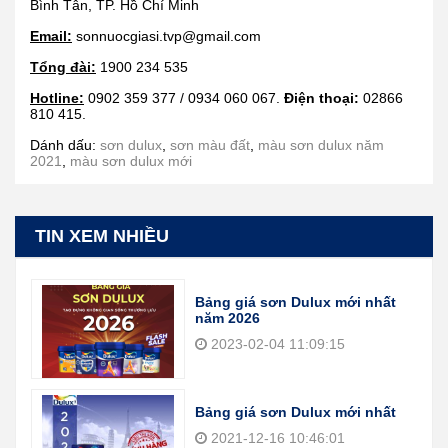
Bình Tân, TP. Hồ Chí Minh
Email:
sonnuocgiasi.tvp@gmail.com
Tổng đài:
1900 234 535
Hotline:
0902 359 377 / 0934 060 067.
Điện thoại:
02866
810 415.
Dánh dấu:
sơn dulux
,
sơn màu đất
,
màu sơn dulux năm
2021
,
màu sơn dulux mới
TIN XEM NHIỀU
Bảng giá sơn Dulux mới nhất
năm 2026
2023-02-04 11:09:15
Bảng giá sơn Dulux mới nhất
2021-12-16 10:46:01