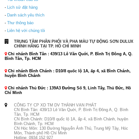
-
Lịch sử đặt hàng
-
Danh sách yêu thích
-
Thư thông báo
-
Liên hệ với chúng tôi
TRUNG TÂM PHÂN PHỐI VÀ PHA MÀU TỰ ĐỘNG SƠN DULUX
CHÍNH HÃNG TẠI TP. HỒ CHÍ MINH
Chi nhánh Bình Tân : 439/13 Lê Văn Quới, P. Bình Trị Đông A, Q.
Bình Tân, Tp. HCM
Chi nhánh Bình Chánh : D10/8 quốc lộ 1A, ấp 4, xã Bình Chánh,
huyện Bình Chánh
Chi nhánh Thủ Đức : 139A3 Đường Số 9, Linh Tây, Thủ Đức, Hồ
Chí Minh
CÔNG TY CP XD TM DV THÀNH VẠN PHÁT
CN Bình Tân: 439/13 Lê Văn Quới, P. Bình Trị Đông A, Q. Bình
Tân, Tp. HCM
CN Bình Chánh: D10/8 quốc lộ 1A, ấp 4, xã Bình Chánh, huyện
Bình Chánh, Tp. HCM
CN Hóc Môn: 130 Đường Nguyễn Ảnh Thủ, Trung Mỹ Tây, Hóc
Môn, Thành phố Hồ Chí Minh
Hotline: 0934 152 927