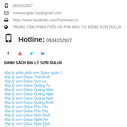
0934152927
sonnuocgiasi.tvp@gmail.com
https://www.facebook.com/Paintmart.vn
TRUNG TÂM PHÂN PHỐI VÀ PHA MÀU TỰ ĐỘNG SƠN DULUX
Hotline:
0934152927
DANH SÁCH ĐẠI LÝ SƠN DULUX
-
Đại lý phân phối sơn Dulux quận 1
-
Đại lý sơn Dulux Thái Bình
-
Đại lý sơn Dulux Sơn La
-
Đại lý sơn Dulux Quảng Trị
-
Đại lý sơn Dulux Quảng Ninh
-
Đại lý sơn Dulux Quảng Ngãi
-
Đại lý sơn Dulux Quảng Nam
-
Đại lý sơn Dulux Quảng Bình
-
Đại lý sơn Dulux Phú Yên
-
Đại lý sơn Dulux Phú Thọ
-
Đại lý sơn Dulux Ninh Bình
-
Đại lý sơn Dulux Nghệ An
-
Đại lý sơn Dulux Nam Định