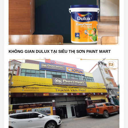
KHÔNG GIAN DULUX TẠI SIÊU THỊ SƠN PAINT MART