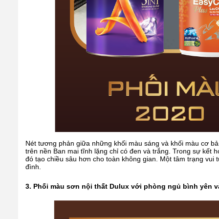
Nét tương phản giữa những khối màu sáng và khối màu cơ bản
trên nền Ban mai tĩnh lặng chỉ có đen và trắng. Trong sự kế
đó tạo chiều sâu hơn cho toàn không gian. Một tâm trạng vui tư
đình.
3. Phối màu sơn nội thất Dulux với phòng ngủ bình yên 