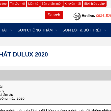
à đẹp
Tin tức mới
Liên hệ
Sản phẩm mới
Khuyến mãi
Giới thiệu dulux
Search
Hotline:
0934152
THẤT
SƠN CHỐNG THẤM
SƠN LÓT & BỘT TRÉT
HẤT DULUX 2020
ái
ắng
và ấm áp
 hướng màu 2020
c nhà nghiên cứu của Dulux đã không ngừng nghiên cứu để không nhữn