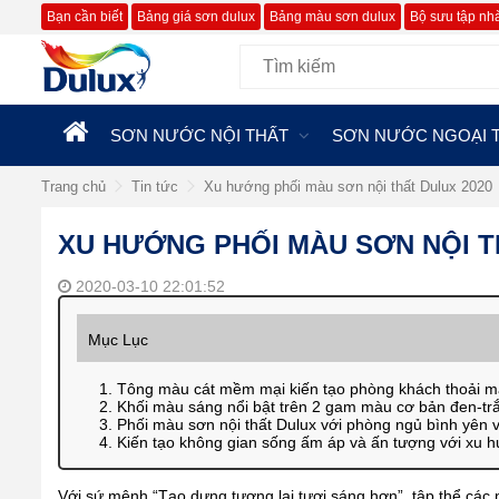
Bạn cần biết
Bảng giá sơn dulux
Bảng màu sơn dulux
Bộ sưu tập nh
SƠN NƯỚC NỘI THẤT
SƠN NƯỚC NGOẠI 
Trang chủ
Tin tức
Xu hướng phối màu sơn nội thất Dulux 2020
XU HƯỚNG PHỐI MÀU SƠN NỘI T
2020-03-10 22:01:52
Mục Lục
1. Tông màu cát mềm mại kiến tạo phòng khách thoải m
2. Khối màu sáng nổi bật trên 2 gam màu cơ bản đen-tr
3. Phối màu sơn nội thất Dulux với phòng ngủ bình yên 
4. Kiến tạo không gian sống ấm áp và ấn tượng với xu
Với sứ mệnh “Tạo dựng tương lai tươi sáng hơn”, tập thể cá